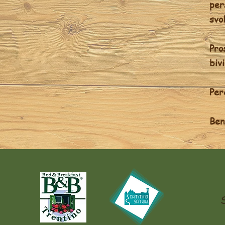
pers
svol
Pros
biv
Per
Ben